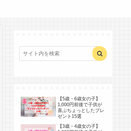
【5歳・6歳女の子】
1,000円前後で子供が
喜ぶちょっとしたプレ
ゼント15選
【3歳・4歳女の子】