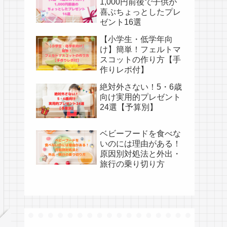
1,000円前後で子供が
喜ぶちょっとしたプレ
ゼント16選
【小学生・低学年向
け】簡単！フェルトマ
スコットの作り方【手
作りレポ付】
絶対外さない！5・6歳
向け実用的プレゼント
24選【予算別】
ベビーフードを食べな
いのには理由がある！
原因別対処法と外出・
旅行の乗り切り方