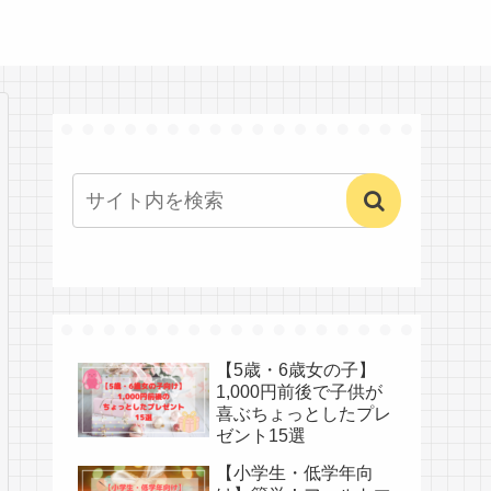
【5歳・6歳女の子】
1,000円前後で子供が
喜ぶちょっとしたプレ
ゼント15選
【小学生・低学年向