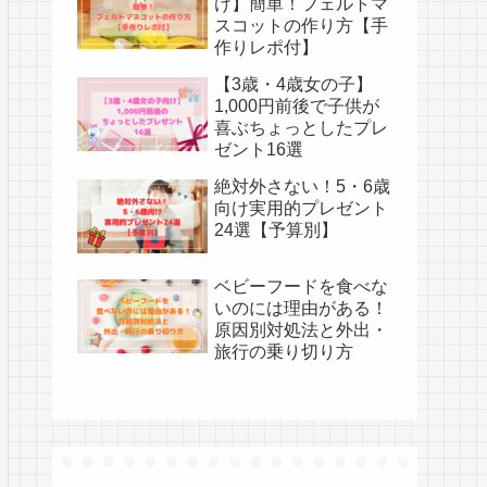
け】簡単！フェルトマ
スコットの作り方【手
作りレポ付】
【3歳・4歳女の子】
1,000円前後で子供が
喜ぶちょっとしたプレ
ゼント16選
絶対外さない！5・6歳
向け実用的プレゼント
24選【予算別】
ベビーフードを食べな
いのには理由がある！
原因別対処法と外出・
旅行の乗り切り方