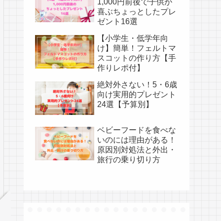
1,000円前後で子供が
喜ぶちょっとしたプレ
ゼント16選
【小学生・低学年向
け】簡単！フェルトマ
スコットの作り方【手
作りレポ付】
絶対外さない！5・6歳
向け実用的プレゼント
24選【予算別】
ベビーフードを食べな
いのには理由がある！
原因別対処法と外出・
旅行の乗り切り方