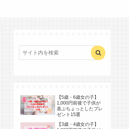
【5歳・6歳女の子】
1,000円前後で子供が
喜ぶちょっとしたプレ
ゼント15選
【3歳・4歳女の子】