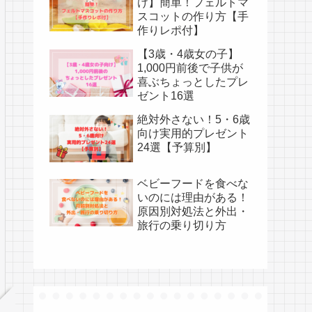
け】簡単！フェルトマ
スコットの作り方【手
作りレポ付】
【3歳・4歳女の子】
1,000円前後で子供が
喜ぶちょっとしたプレ
ゼント16選
絶対外さない！5・6歳
向け実用的プレゼント
24選【予算別】
ベビーフードを食べな
いのには理由がある！
原因別対処法と外出・
旅行の乗り切り方