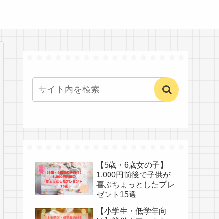
【5歳・6歳女の子】
1,000円前後で子供が
喜ぶちょっとしたプレ
ゼント15選
【小学生・低学年向