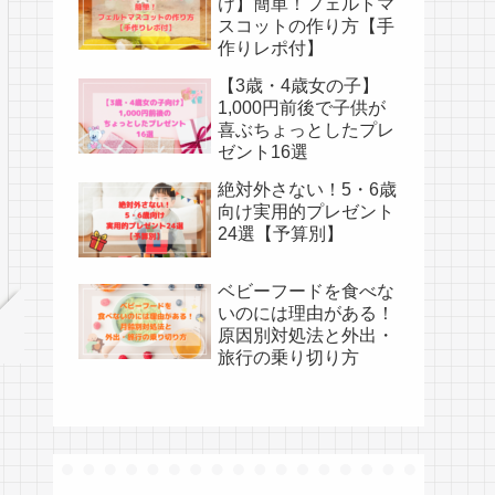
け】簡単！フェルトマ
スコットの作り方【手
作りレポ付】
【3歳・4歳女の子】
1,000円前後で子供が
喜ぶちょっとしたプレ
ゼント16選
絶対外さない！5・6歳
向け実用的プレゼント
24選【予算別】
ベビーフードを食べな
いのには理由がある！
原因別対処法と外出・
旅行の乗り切り方