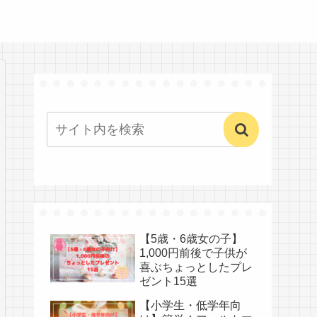
【5歳・6歳女の子】
1,000円前後で子供が
喜ぶちょっとしたプレ
ゼント15選
【小学生・低学年向