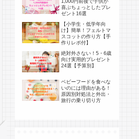
1,000円前後で子供が
喜ぶちょっとしたプレ
ゼント16選
【小学生・低学年向
け】簡単！フェルトマ
スコットの作り方【手
作りレポ付】
絶対外さない！5・6歳
向け実用的プレゼント
24選【予算別】
ベビーフードを食べな
いのには理由がある！
原因別対処法と外出・
旅行の乗り切り方