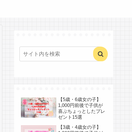
【5歳・6歳女の子】
1,000円前後で子供が
喜ぶちょっとしたプレ
ゼント15選
【3歳・4歳女の子】