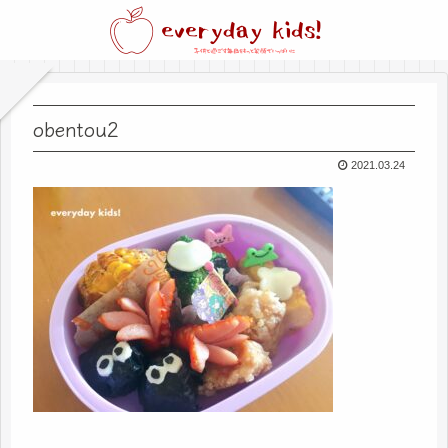
obentou2
2021.03.24