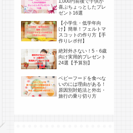
1,000円前後で子供が
喜ぶちょっとしたプレ
ゼント16選
【小学生・低学年向
け】簡単！フェルトマ
スコットの作り方【手
作りレポ付】
絶対外さない！5・6歳
向け実用的プレゼント
24選【予算別】
ベビーフードを食べな
いのには理由がある！
原因別対処法と外出・
旅行の乗り切り方