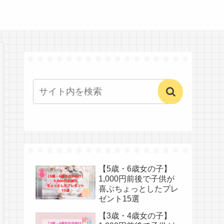
【5歳・6歳女の子】
1,000円前後で子供が
喜ぶちょっとしたプレ
ゼント15選
【3歳・4歳女の子】