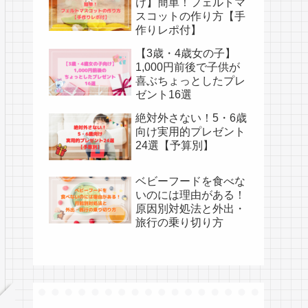
け】簡単！フェルトマ
スコットの作り方【手
作りレポ付】
【3歳・4歳女の子】
1,000円前後で子供が
喜ぶちょっとしたプレ
ゼント16選
絶対外さない！5・6歳
向け実用的プレゼント
24選【予算別】
ベビーフードを食べな
いのには理由がある！
原因別対処法と外出・
旅行の乗り切り方