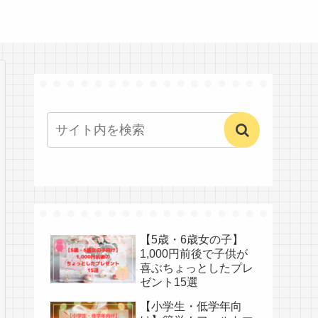
【5歳・6歳女の子】
1,000円前後で子供が
喜ぶちょっとしたプレ
ゼント15選
【小学生・低学年向