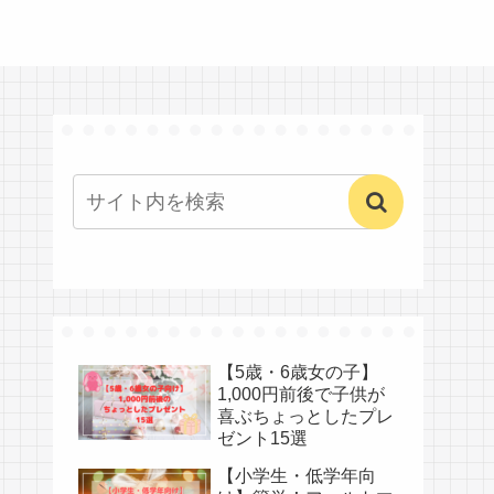
【5歳・6歳女の子】
1,000円前後で子供が
喜ぶちょっとしたプレ
ゼント15選
【小学生・低学年向