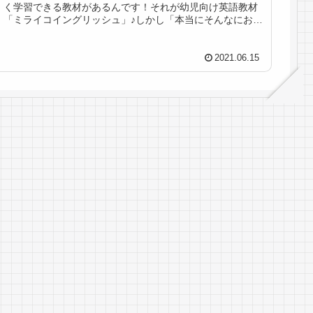
く学習できる教材があるんです！それが幼児向け英語教材
「ミライコイングリッシュ」♪しかし「本当にそんなにおす
すめなの？」と疑っている人も少なくないはず。今回は、
そんなミライコイングリッシュの特徴や口コミをじっくり
調査。ミライコイングリッシュがどんな人におすすめなの
2021.06.15
かを探ってきました！無料のサンプル映像もあるので、ぜ
ひチェックしてみましょう。