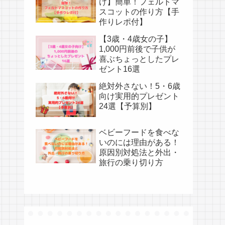
け】簡単！フェルトマ
スコットの作り方【手
作りレポ付】
【3歳・4歳女の子】
1,000円前後で子供が
喜ぶちょっとしたプレ
ゼント16選
絶対外さない！5・6歳
向け実用的プレゼント
24選【予算別】
ベビーフードを食べな
いのには理由がある！
原因別対処法と外出・
旅行の乗り切り方