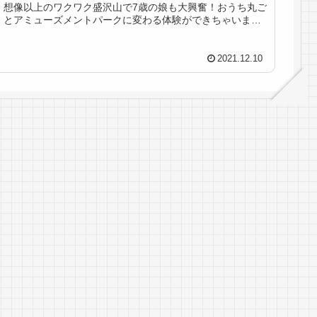
想像以上のワクワク盛沢山で7歳の娘も大興奮！おうち丸ご
とアミューズメントパークに変わる体験ができちゃいまし
た。再利用可でコスパ最高◎リアルな口コミをお届けしま
す！
2021.12.10