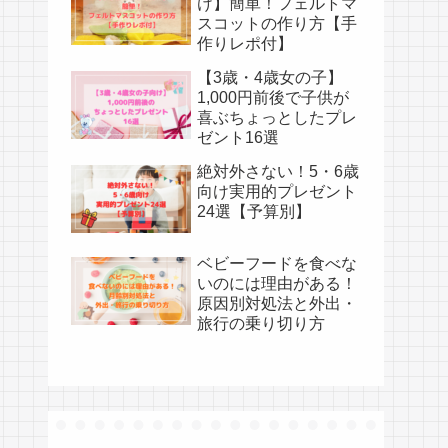
け】簡単！フェルトマ
スコットの作り方【手
作りレポ付】
【3歳・4歳女の子】
1,000円前後で子供が
喜ぶちょっとしたプレ
ゼント16選
絶対外さない！5・6歳
向け実用的プレゼント
24選【予算別】
ベビーフードを食べな
いのには理由がある！
原因別対処法と外出・
旅行の乗り切り方