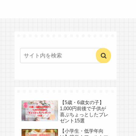
【5歳・6歳女の子】
1,000円前後で子供が
喜ぶちょっとしたプレ
ゼント15選
【小学生・低学年向