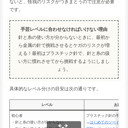
ないと、怪我のリスクがつきまとうので注意が必要
です。
手芸レベルに合わせなければいけない理由
針と糸の使い方が分からないときに、最初か
ら金属の針で挑戦させるとケガのリスクが増
える！最初はプラスチック針で、針と糸の扱
い方に慣れさせてから挑戦するようにしまし
ょう。
具体的なレベル分けの目安は次の通りです。
レベル
お薦め
初心者
プラスチック針の手芸キ
・針と糸の使い方が分からない
→
はじめてのソーイング