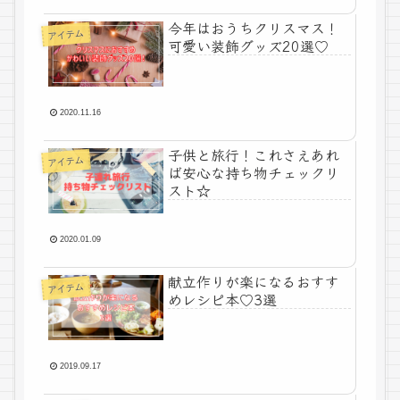
今年はおうちクリスマス！
アイテム
可愛い装飾グッズ20選♡
2020.11.16
子供と旅行！これさえあれ
アイテム
ば安心な持ち物チェックリ
スト☆
2020.01.09
献立作りが楽になるおすす
アイテム
めレシピ本♡3選
2019.09.17