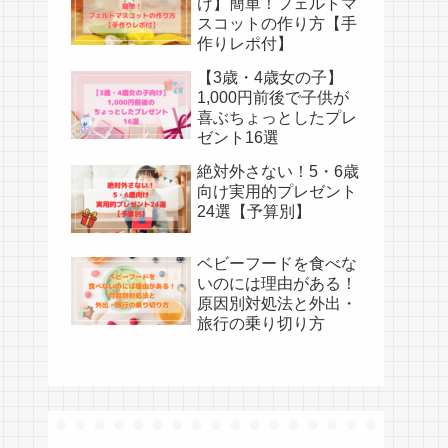
け】簡単！フェルトマ
スコットの作り方【手
作りレポ付】
【3歳・4歳女の子】
1,000円前後で子供が
喜ぶちょっとしたプレ
ゼント16選
絶対外さない！5・6歳
向け実用的プレゼント
24選【予算別】
ベビーフードを食べな
いのには理由がある！
原因別対処法と外出・
旅行の乗り切り方