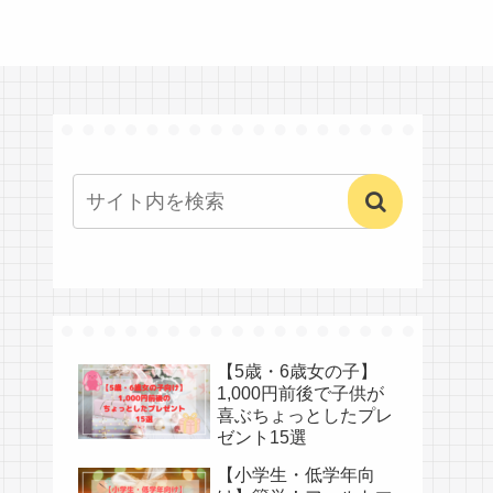
【5歳・6歳女の子】
1,000円前後で子供が
喜ぶちょっとしたプレ
ゼント15選
【小学生・低学年向